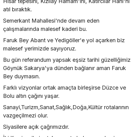
Hisar tepesini, Kızılay Hamam'ını, Katırcılar Hanı'nı
atıl bıraktık.
Semerkant Mahallesi'nde devam eden
çalışmalarında malesef kaderi bu.
Faruk Bey Abant ve Yedigöller'e yol açarken biz
malesef yerimizde sayıyoruz.
Bu gün referandum yapsak eşsiz tarihi güzelliğimiz
Göynük Sakarya'ya dünden bağlanır aman Faruk
Bey duymasın.
Farklı vizyonlar ortak amaçta birleşirse Düzce ve
Bolu altın çağını yaşar.
Sanayi,Turizm,Sanat,Sağlık,Doğa,Kültür rotalarının
vazgeçilmezi olur.
Siyasilere açık çağrımızdır.