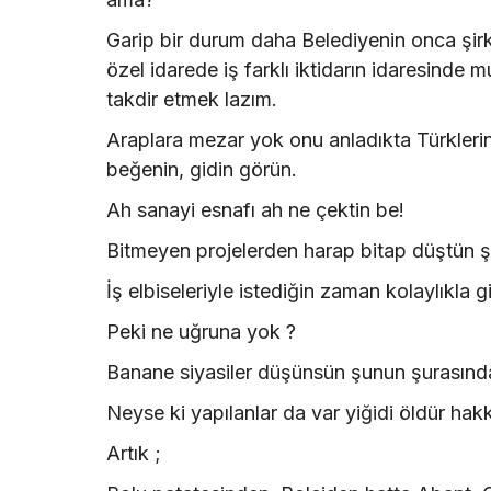
Garip bir durum daha Belediyenin onca şirket
özel idarede iş farklı iktidarın idaresinde m
takdir etmek lazım.
Araplara mezar yok onu anladıkta Türklerin
beğenin, gidin görün.
Ah sanayi esnafı ah ne çektin be!
Bitmeyen projelerden harap bitap düştün ş
İş elbiseleriyle istediğin zaman kolaylıkla g
Peki ne uğruna yok ?
Banane siyasiler düşünsün şunun şurasında
Neyse ki yapılanlar da var yiğidi öldür hak
Artık ;