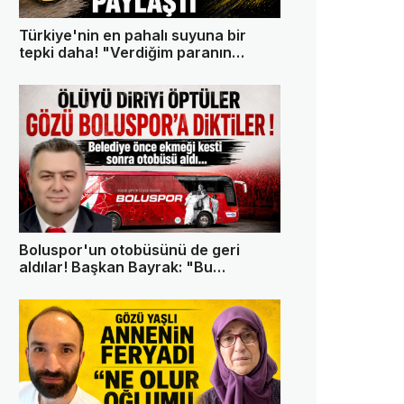
Türkiye'nin en pahalı suyuna bir
tepki daha! "Verdiğim paranın
karşılığını istiyorum"
Boluspor'un otobüsünü de geri
aldılar! Başkan Bayrak: "Bu
memleketin tek askeri ben değilim"