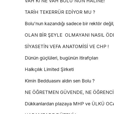
VAH Kİ NE VAH BOLU'NUN HALİNE!
TARİH TEKERRÜR EDİYOR MU ?
Bolu'nun kazandığı sadece bir rektör değil,
OLAN BİR ŞEYLE OLMAYANI NASIL Ö
SİYASETİN VEFA ANATOMİSİ VE CHP !
Dünün güçlüleri, bugünün itirafçıları
Halkçılık Limited Şirketi
Kimin Bedduasını aldın sen Bolu ?
NE ÖĞRETMEN GÜVENDE, NE ÖĞRENCİ
Dükkanlardan plazaya MHP ve ÜLKÜ O