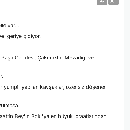
A+
A-
le var...
e geriye gidiyor.
t Paşa Caddesi, Çakmaklar Mezarlığı ve
r.
r yumpir yapılan kavşaklar, özensiz döşenen
ozulmasa.
attin Bey'in Bolu'ya en büyük icraatlarından