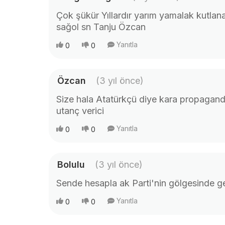
Çok şükür Yıllardır yarım yamalak kutlan
sağol sn Tanju Özcan
Yanıtla
0
0
Özcan
(3 yıl önce)
Size hala Atatürkçü diye kara propagan
utanç verici
Yanıtla
0
0
Bolulu
(3 yıl önce)
Sende hesapla ak Parti'nin gölgesinde
Yanıtla
0
0