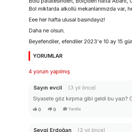
Bolu patatesinden, Bolçiden hatta Abant, 
Bol miktarda alkollü mekanlarımızda var, 
Eee her hafta ulusal basındayız!
Daha ne olsun.
Beyefendiler, efendiler 2023'e 10 ay 15 gün
YORUMLAR
4 yorum yapılmış
Sayın evcil
(3 yıl önce)
Siyasete göz kırpma gibi geldi bu yazı?
Yanıtla
0
0
Sevgi Erdoğan
(3 yıl önce)