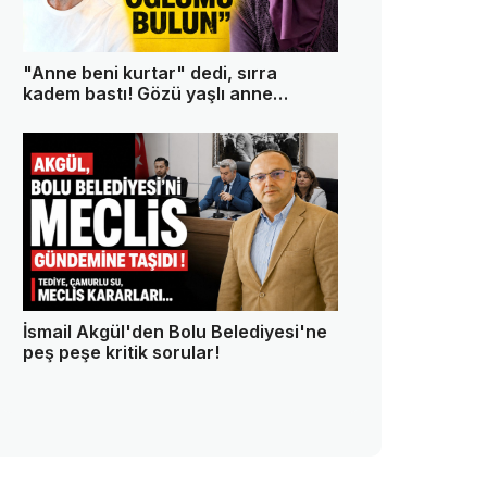
"Anne beni kurtar" dedi, sırra
kadem bastı! Gözü yaşlı anne
oğlundan 13 gündür haber alamıyor
İsmail Akgül'den Bolu Belediyesi'ne
peş peşe kritik sorular!