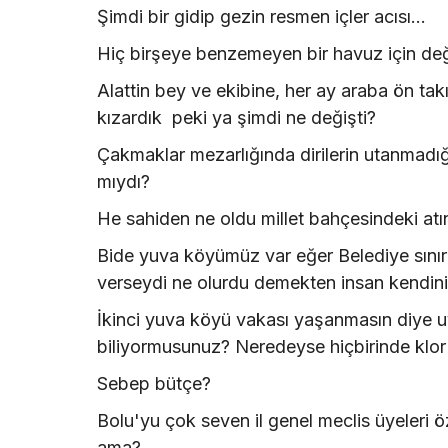
Şimdi bir gidip gezin resmen içler acısı...
Hiç birşeye benzemeyen bir havuz için d
Alattin bey ve ekibine, her ay araba ön tak
kızardık peki ya şimdi ne değişti?
Çakmaklar mezarlığında dirilerin utanmadığ
mıydı?
He sahiden ne oldu millet bahçesindeki atı
Bide yuva köyümüz var eğer Belediye sınırla
verseydi ne olurdu demekten insan kendini
İkinci yuva köyü vakası yaşanmasın diye u
biliyormusunuz? Neredeyse hiçbirinde klor
Sebep bütçe?
Bolu'yu çok seven il genel meclis üyeleri ö
ama?