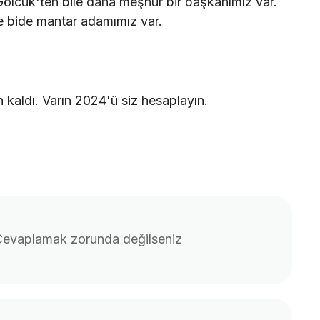
Gölcük'ten bile daha meşhur bir başkanımız var.
he bide mantar adamımız var.
 kaldı. Varın 2024'ü siz hesaplayın.
 Cevaplamak zorunda değilseniz