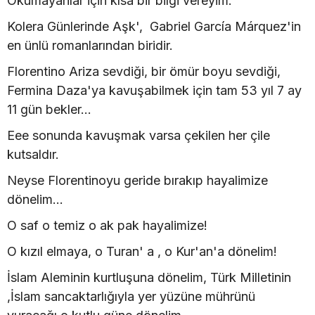
Okumayanlar için kısa bir bilgi vereyim.
Kolera Günlerinde Aşk', Gabriel García Márquez'in
en ünlü romanlarından biridir.
Florentino Ariza sevdiği, bir ömür boyu sevdiği,
Fermina Daza'ya kavuşabilmek için tam 53 yıl 7 ay
11 gün bekler...
Eee sonunda kavuşmak varsa çekilen her çile
kutsaldır.
Neyse Florentinoyu geride bırakıp hayalimize
dönelim...
O saf o temiz o ak pak hayalimize!
O kızıl elmaya, o Turan' a , o Kur'an'a dönelim!
İslam Aleminin kurtluşuna dönelim, Türk Milletinin
,İslam sancaktarlığıyla yer yüzüne mührünü