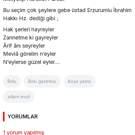
Bu seçim çok şeylere gebe üstad Erzurumlu İbrahim
Hakkı Hz. dediği gibi ;
Hak şerleri hayreyler
Zannetme ki gayreyler
Ârif ânı seyreyler
Mevlâ görelim n’eyler
N’eylerse güzel eyler....
Bolu
Bolu gazetesi
köşe yazısı
adem evcil
YORUMLAR
1 yorum yapılmış