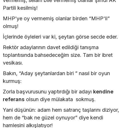
vermemiş, selam bile vermemiş olanlar şimdi AK
Partili kesilmiş!
MHP’ye oy vermemiş olanlar birden “MHP'li”
olmuş!
İçlerinde öyleleri var ki, şeytan görse secde eder.
Rektör adaylarının davet edildiği tanışma
toplantısında bahsedeceğim size. Tam bir ibret
vesikası.
Bakın, “Aday şeytanlardan biri ” nasıl bir oyun
kurmuş:
Zorla başvurusunu yaptırdığı bir adayı
kendine
referans
olsun diye mülakata sokmuş.
Yani düşünün: adam hem satranç taşlarını diziyor,
hem de “bak ne güzel oynuyor” diye kendi
hamlesini alkışlatıyor!