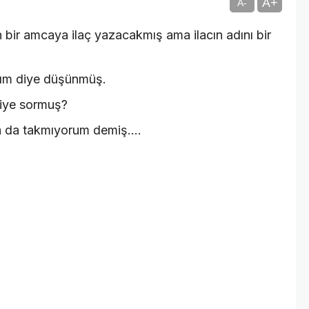
A+
A-
n bir amcaya ilaç yazacakmış ama ilacın adını bir
arım diye düşünmüş.
diye sormuş?
 da takmıyorum demiş....