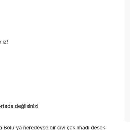
niz!
tada değilsiniz!
!
a Bolu'ya neredeyse bir çivi çakılmadı desek