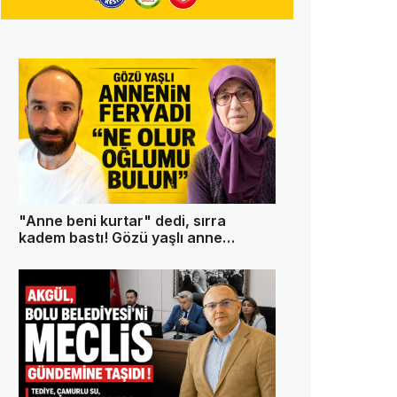
"Anne beni kurtar" dedi, sırra
kadem bastı! Gözü yaşlı anne
oğlundan 13 gündür haber alamıyor