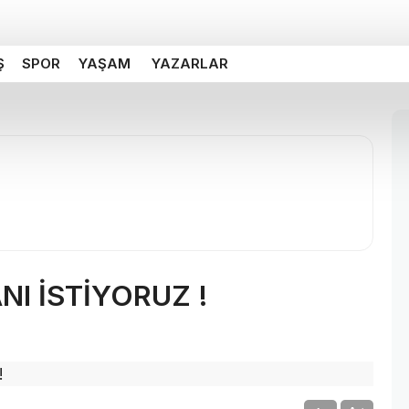
Ş
SPOR
YAŞAM
YAZARLAR
I İSTİYORUZ !