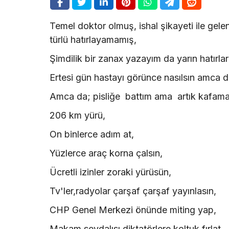
Temel doktor olmuş, ishal şikayeti ile gele
türlü hatırlayamamış,
Şimdilik bir zanax yazayım da yarın hatırl
Ertesi gün hastayı görünce nasılsın amca 
Amca da; pisliğe battım ama artık kafama
206 km yürü,
On binlerce adım at,
Yüzlerce araç korna çalsın,
Ücretli izinler zoraki yürüsün,
Tv'ler,radyolar çarşaf çarşaf yayınlasın,
CHP Genel Merkezi önünde miting yap,
Makam sevdalısı diktatörlere koltuk fırlat,