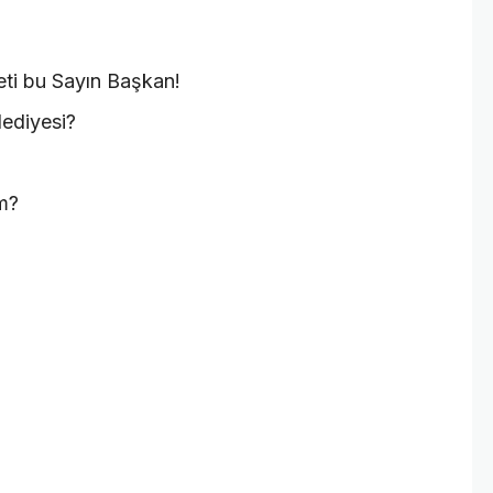
eti bu Sayın Başkan!
lediyesi?
im?