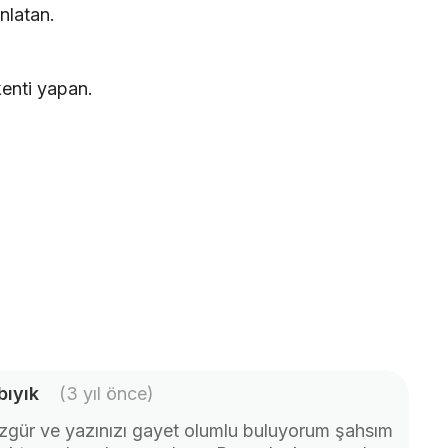
anlatan.
kenti yapan.
.
bıyık
(3 yıl önce)
Özgür ve yazınızı gayet olumlu buluyorum şahsım