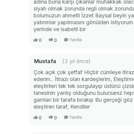
adına buna karşı çıkanlar muhakkak olac
siyah olmak zorunda regli olmak zorunday
bolumuzun ahmetli İzzet Baysal beyin ya
yatırımlar yapılmasını gönülden istiyorum
yerinde ve isabetli bir
Yanıtla
0
0
Mustafa
(3 yıl önce)
Çok açık çok şeffaf Hiçbir cümleye itir
ederim.. İtirazı olan kardeşlerim, Eleşti
eleştirileri tek tek sorgulayıp üstünü
tanesinin yanlış olduğunu bulursanız heps
gamları bir tarafa bırakıp Bu gerçeği gö
eleştiren taraf, Kendiler
Yanıtla
0
0