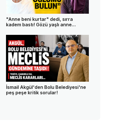
"Anne beni kurtar" dedi, sırra
kadem bastı! Gözü yaşlı anne
oğlundan 13 gündür haber alamıyor
İsmail Akgül'den Bolu Belediyesi'ne
peş peşe kritik sorular!