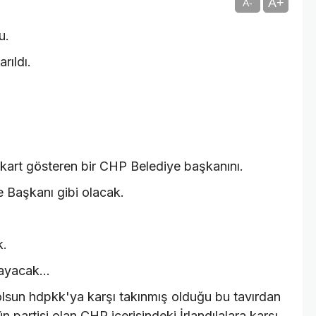
A+
A-
u.
rıldı.
 kart gösteren bir CHP Belediye başkanını.
e Başkanı gibi olacak.
k.
mayacak...
e olsun hdpkk'ya karşı takınmış olduğu bu tavırdan
 partisi olan CHP içerisindeki İrlandılalara karşı