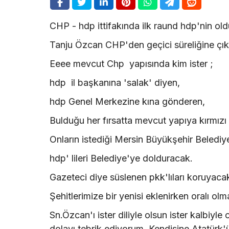
CHP - hdp ittifakında ilk raund hdp'nin old
Tanju Özcan CHP'den geçici süreliğine çıka
Eeee mevcut Chp yapısında kim ister ;
hdp il başkanına 'salak' diyen,
hdp Genel Merkezine kına gönderen,
Bulduğu her fırsatta mevcut yapıya kırmızı
Onların istediği Mersin Büyükşehir Belediy
hdp' lileri Belediye'ye dolduracak.
Gazeteci diye süslenen pkk'lıları koruyaca
Şehitlerimize bir yenisi eklenirken oralı ol
Sn.Özcan'ı ister diliyle olsun ister kalbiyl
dolayı tebrik ediyorum. Kendisine Atatürk'ün