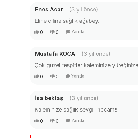
Enes Acar
(3 yıl önce)
Eline diline sağlık ağabey.
Yanıtla
0
0
Mustafa KOCA
(3 yıl önce)
Çok güzel tespitler kaleminize yüreğinize
Yanıtla
0
0
İsa bektaş
(3 yıl önce)
Kaleminize sağlık sevgili hocam!!
Yanıtla
0
0