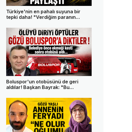
Türkiye'nin en pahalı suyuna bir
tepki daha! "Verdiğim paranın
karşılığını istiyorum"
Boluspor'un otobüsünü de geri
aldılar! Başkan Bayrak: "Bu
memleketin tek askeri ben değilim"