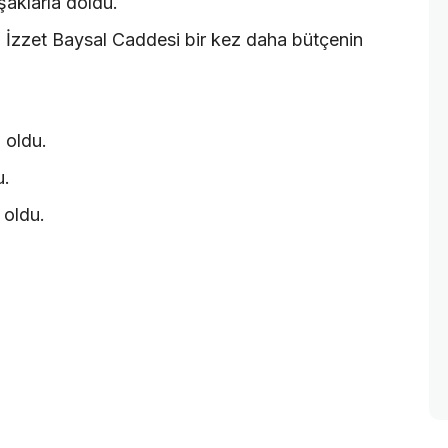
vşaklarla doldu.
n İzzet Baysal Caddesi bir kez daha bütçenin
n oldu.
u.
 oldu.