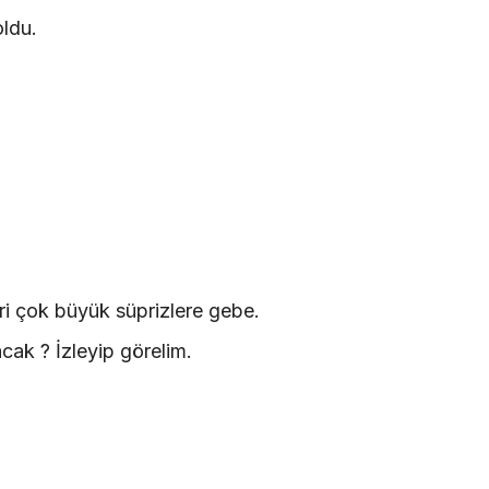
oldu.
i çok büyük süprizlere gebe.
acak ? İzleyip görelim.