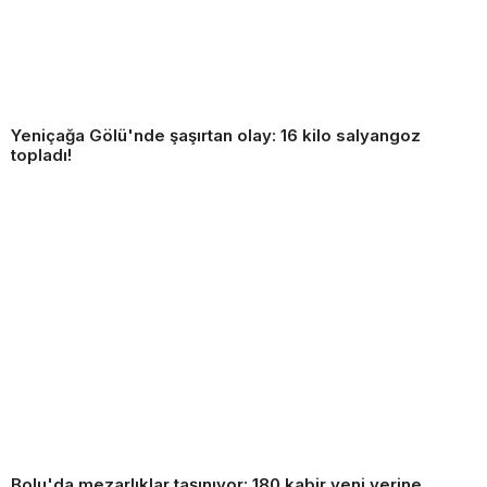
Yeniçağa Gölü'nde şaşırtan olay: 16 kilo salyangoz
topladı!
Bolu'da mezarlıklar taşınıyor: 180 kabir yeni yerine