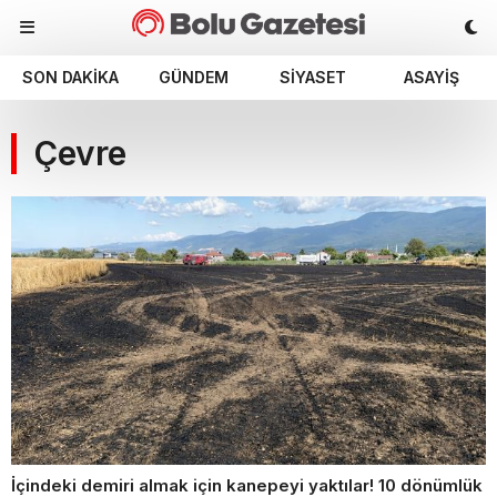
SON DAKIKA
GÜNDEM
SIYASET
ASAYIŞ
Çevre
İçindeki demiri almak için kanepeyi yaktılar! 10 dönümlük