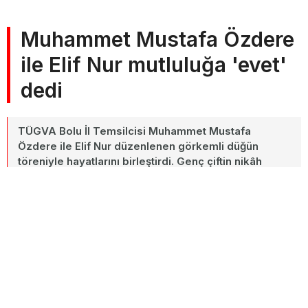
Muhammet Mustafa Özdere
ile Elif Nur mutluluğa 'evet'
dedi
TÜGVA Bolu İl Temsilcisi Muhammet Mustafa
Özdere ile Elif Nur düzenlenen görkemli düğün
töreniyle hayatlarını birleştirdi. Genç çiftin nikâh
şahitliklerini Bolu Valisi Abdulaziz Aydın ile TÜGVA
Genel Başkanı İbrahim Beşinci yaptı.
6 Temmuz 2026