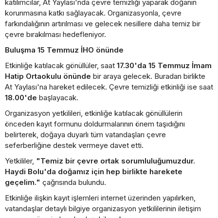
katılımcılar, At Yaylası'nda çevre temizliği yaparak doğanın
korunmasına katkı sağlayacak. Organizasyonla, çevre
farkındalığının artırılması ve gelecek nesillere daha temiz bir
çevre bırakılması hedefleniyor.
Buluşma 15 Temmuz İHO önünde
Etkinliğe katılacak gönüllüler, saat
17.30'da 15 Temmuz İmam
Hatip Ortaokulu önünde
bir araya gelecek. Buradan birlikte
At Yaylası'na hareket edilecek. Çevre temizliği etkinliği ise saat
18.00'de
başlayacak.
Organizasyon yetkilileri, etkinliğe katılacak gönüllülerin
önceden kayıt formunu doldurmalarının önem taşıdığını
belirterek, doğaya duyarlı tüm vatandaşları çevre
seferberliğine destek vermeye davet etti.
Yetkililer,
"Temiz bir çevre ortak sorumluluğumuzdur.
Haydi Bolu'da doğamız için hep birlikte harekete
geçelim."
çağrısında bulundu.
Etkinliğe ilişkin kayıt işlemleri internet üzerinden yapılırken,
vatandaşlar detaylı bilgiye organizasyon yetkililerinin iletişim