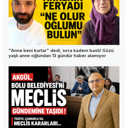
Türkiye'nin en pahalı suyuna bir tepki daha!
"Verdiğim paranın karşılığını istiyorum"
Boluspor'un otobüsünü de geri aldılar! Başkan
Bayrak: "Bu memleketin tek askeri ben değilim"