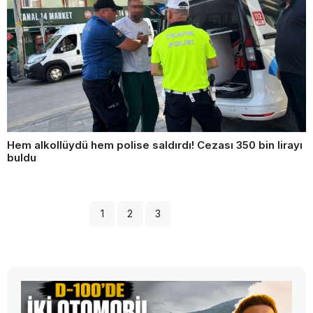
Hem alkollüydü hem polise saldırdı! Cezası 350 bin lirayı
buldu
1
2
3