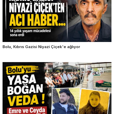
Bolu, Kıbrıs Gazisi Niyazi Çiçek'e ağlıyor