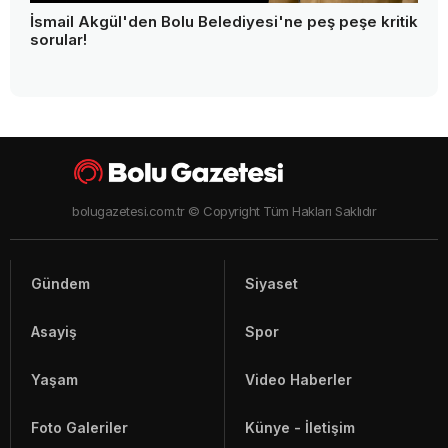
"Anne beni kurtar" dedi, sırra kadem bastı! Gözü
yaşlı anne oğlundan 13 gündür haber alamıyor
İsmail Akgül'den Bolu Belediyesi'ne peş peşe kritik