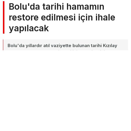
Bolu'da tarihi hamamın
restore edilmesi için ihale
yapılacak
Bolu'da yıllardır atıl vaziyette bulunan tarihi Kızılay
Hamamı'nın restore edilmesi için 3 ay içerisinde
ihale yapılacağı duyuruldu. Kızılay hamamı yıllardır
adeta bir harabe halinde duruyor.
20 Eylül 2023