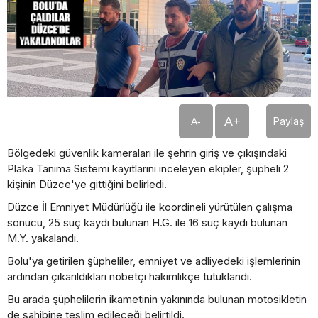
A+
Paylaş
A-
Bölgedeki güvenlik kameraları ile şehrin giriş ve çıkışındaki
Plaka Tanıma Sistemi kayıtlarını inceleyen ekipler, şüpheli 2
kişinin Düzce'ye gittiğini belirledi.
Düzce İl Emniyet Müdürlüğü ile koordineli yürütülen çalışma
sonucu, 25 suç kaydı bulunan H.G. ile 16 suç kaydı bulunan
M.Y. yakalandı.
Bolu'ya getirilen şüpheliler, emniyet ve adliyedeki işlemlerinin
ardından çıkarıldıkları nöbetçi hakimlikçe tutuklandı.
Bu arada şüphelilerin ikametinin yakınında bulunan motosikletin
de sahibine teslim edileceği belirtildi.