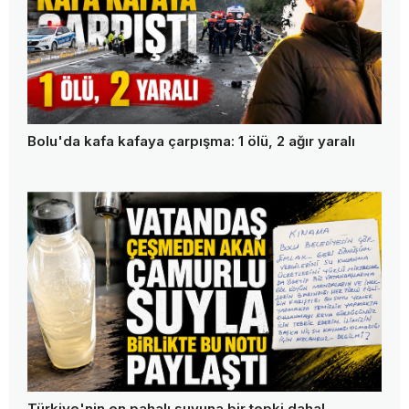
Bolu'da kafa kafaya çarpışma: 1 ölü, 2 ağır yaralı
Türkiye'nin en pahalı suyuna bir tepki daha!