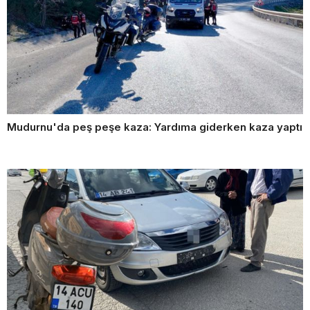
Mudurnu'da peş peşe kaza: Yardıma giderken kaza yaptı