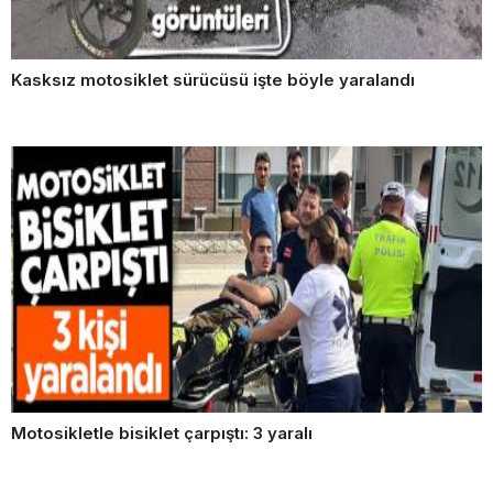
Kasksız motosiklet sürücüsü işte böyle yaralandı
Motosikletle bisiklet çarpıştı: 3 yaralı