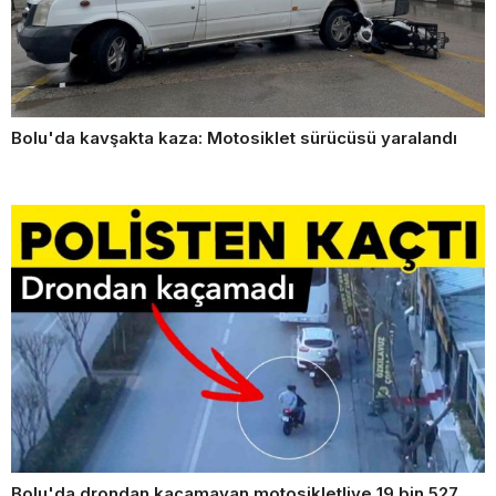
Bolu'da kavşakta kaza: Motosiklet sürücüsü yaralandı
Bolu'da drondan kaçamayan motosikletliye 19 bin 527