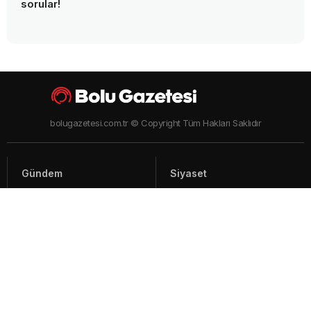
sorular!
bolugazetesi.com.tr © Copyright Tüm Hakları Saklıdır
Gündem
Siyaset
Asayiş
Spor
Yaşam
Video Haberler
Foto Galeriler
Künye - İletişim
Arşiv