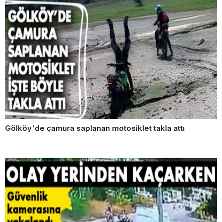
Gölköy'de çamura saplanan motosiklet takla attı