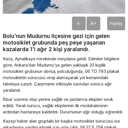
A+
Paylaş
A-
Bolu’nun Mudurnu ilçesine gezi için gelen
motosiklet grubunda peş peşe yaşanan
kazalarda 1’i ağır 2 kişi yaralandı.
Kaza, Aynalıkaya mevkiinde meydana geldi. Edinilen bilgilere
göre, Ankara’dan Mudurnu’ya gelen yaklaşık 20 kişilik
motosiklet grubunun dönüş yolculuğunda, 06 TD 793 plakalı
motosikletin sürücüsü virajı alamayarak yol kenarındaki
tabelaya çarptı. Çarpmanın etkisiyle savrulan sürücü ağır
yaralandı.
İhbar üzerine olay yerine sağlık ve jandarma ekipleri sevk
edildi. Yaralı sürücü, sağlık ekiplerinin ilk müdahalesinin
ardından hastaneye kaldırıldı. Durumunun ağır olduğu öğrenildi.
Kazayı haber alan gruptaki bir başka motosiklet sürücüsü ise
arkadaşına yardım etmek için yola çıktı. 06 FCE 258 plakalı