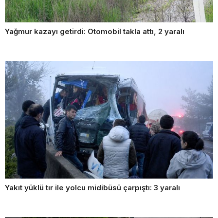
Yağmur kazayı getirdi: Otomobil takla attı, 2 yaralı
Yakıt yüklü tır ile yolcu midibüsü çarpıştı: 3 yaralı