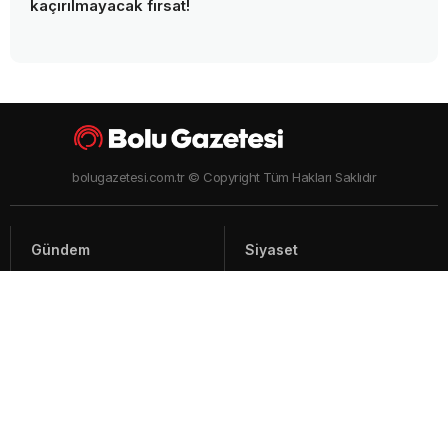
kaçırılmayacak fırsat!
bolugazetesi.com.tr © Copyright Tüm Hakları Saklıdır
Gündem
Siyaset
Asayiş
Spor
Yaşam
Video Haberler
Foto Galeriler
Künye - İletişim
Arşiv