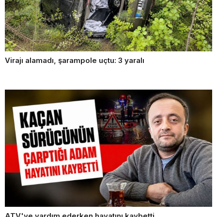
Virajı alamadı, şarampole uçtu: 3 yaralı
ATV'ye yardım ederken hayatını kaybetti