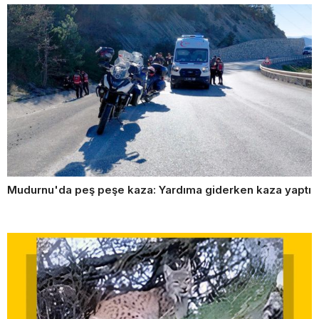
Mudurnu'da peş peşe kaza: Yardıma giderken kaza yaptı