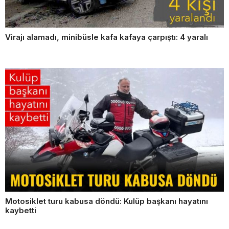
Virajı alamadı, minibüsle kafa kafaya çarpıştı: 4 yaralı
Motosiklet turu kabusa döndü: Kulüp başkanı hayatını
kaybetti