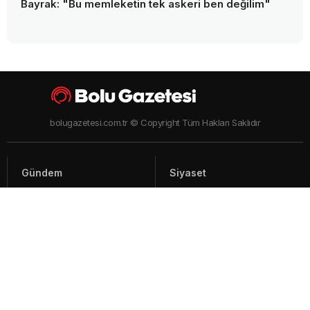
Bayrak: "Bu memleketin tek askeri ben değilim"
bolugazetesi.com.tr © Copyright Tüm Hakları Saklıdır
Gündem
Siyaset
Asayiş
Spor
Yaşam
Video Haberler
Foto Galeriler
Künye - İletişim
Arşiv