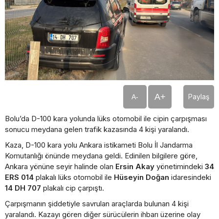
A+
Paylaş
A-
Bolu’da D-100 kara yolunda lüks otomobil ile cipin çarpışması
sonucu meydana gelen trafik kazasında 4 kişi yaralandı.
Kaza, D-100 kara yolu Ankara istikameti Bolu İl Jandarma
Komutanlığı önünde meydana geldi. Edinilen bilgilere göre,
Ankara yönüne seyir halinde olan
Ersin Akay
yönetimindeki
34
ERS 014
plakalı lüks otomobil ile
Hüseyin Doğan
idaresindeki
14 DH 707
plakalı cip çarpıştı.
Çarpışmanın şiddetiyle savrulan araçlarda bulunan 4 kişi
yaralandı. Kazayı gören diğer sürücülerin ihbarı üzerine olay