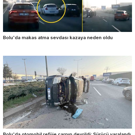
Bolu'da makas atma sevdası kazaya neden oldu
Bolu'da otomobil refüje çarpıp devrildi: Sürücü yaralandı