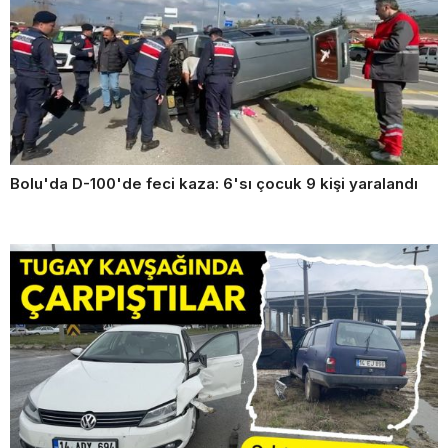
Bolu'da D-100'de feci kaza: 6'sı çocuk 9 kişi yaralandı