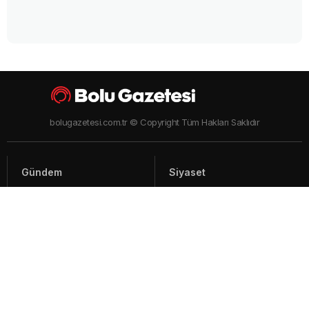
bolugazetesi.com.tr © Copyright Tüm Hakları Saklıdır
Gündem
Siyaset
Asayiş
Spor
Yaşam
Video Haberler
Foto Galeriler
Künye - İletişim
Arşiv