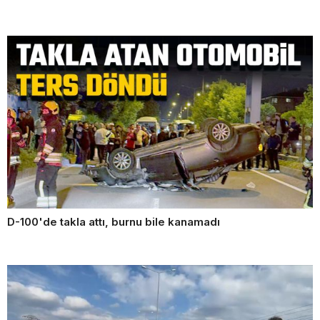
D-100'de takla attı, burnu bile kanamadı