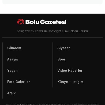
İsmail Akgül'den Bolu Belediyesi'ne peş peşe kritik
sorular!
19 yaşındaki işçinin eli makineye koptu!
İmalathanede dehşet yaşandı