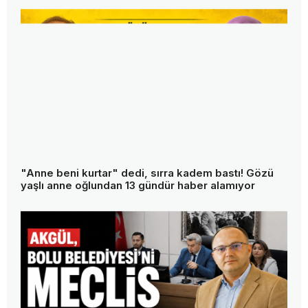
Türkiye'nin en pahalı suyuna bir tepki daha!
"Verdiğim paranın karşılığını istiyorum"
Boluspor'un otobüsünü de geri aldılar! Başkan
Bayrak: "Bu memleketin tek askeri ben değilim"