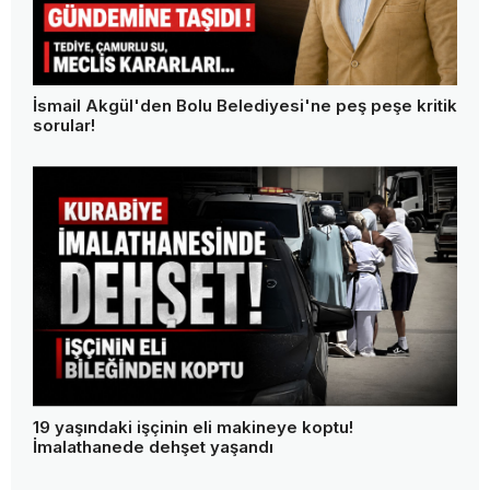
"Anne beni kurtar" dedi, sırra kadem bastı! Gözü
yaşlı anne oğlundan 13 gündür haber alamıyor