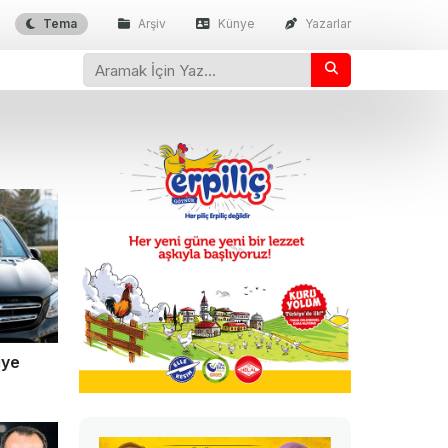
Tema
Arşiv
Künye
Yazarlar
iye