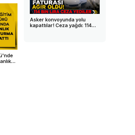
Asker konvoyunda yolu
kapattılar! Ceza yağdı: 114
bin lira
ğü'nde
anlık