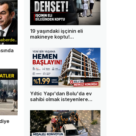
19 yaşındaki işçinin eli
makineye koptu!
İmalathanede dehşet
yaşandı
asında
Yıltic Yapı'dan Bolu'da ev
sahibi olmak isteyenlere
kaçırılmayacak fırsat!
ediye
ı