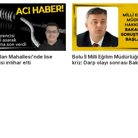
slan Mahallesi'nde lise
Bolu İl Milli Eğitim Müdürlü
i intihar etti
kriz: Darp olayı sonrası Bak
soruşturması