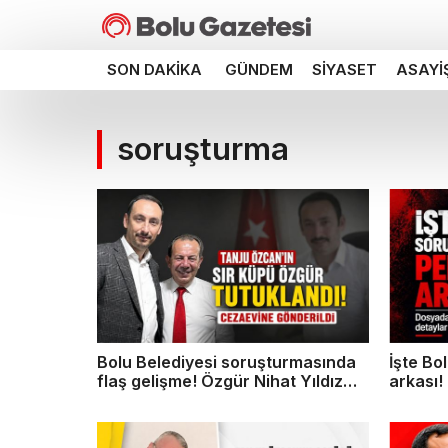
SON DAKIKA
GÜNDEM
SIYASET
ASAYI
soruşturma
Bolu Belediyesi soruşturmasında
İşte Bo
flaş gelişme! Özgür Nihat Yıldız
arkası!
tutuklandı
çıktı