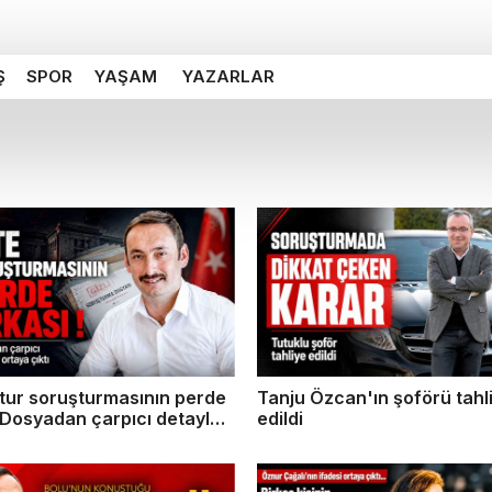
Ş
SPOR
YAŞAM
YAZARLAR
ltur soruşturmasının perde
Tanju Özcan'ın şoförü tahl
 Dosyadan çarpıcı detaylar
edildi