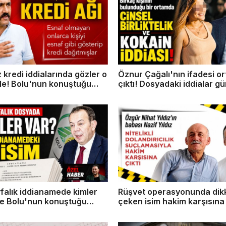
 kredi iddialarında gözler o
Öznur Çağalı'nın ifadesi o
de! Bolu'nun konuştuğu
çıktı! Dosyadaki iddialar 
 yeni detaylar
yaratacak
falık iddianamede kimler
Rüşvet operasyonunda dik
te Bolu'nun konuştuğu
çeken isim hakim karşısına 
i 19 sanık