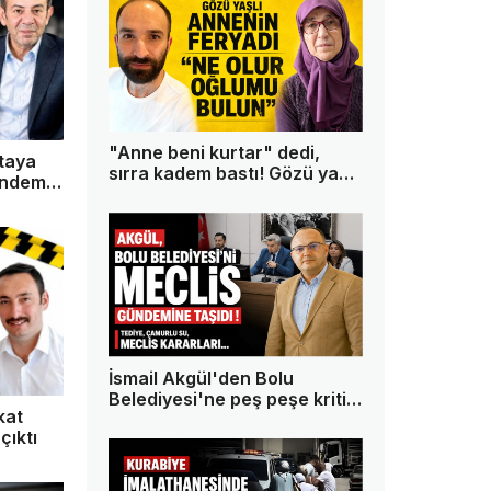
"Anne beni kurtar" dedi,
rtaya
sırra kadem bastı! Gözü yaşlı
gündem
anne oğlundan 13 gündür
haber alamıyor
İsmail Akgül'den Bolu
Belediyesi'ne peş peşe kritik
kat
sorular!
çıktı