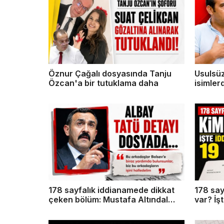
Öznur Çağalı dosyasında Tanju
Usulsüz
Özcan'a bir tutuklama daha
isimler
dosyada
178 sayfalık iddianamede dikkat
178 say
çeken bölüm: Mustafa Altındal
var? İş
dosyası ana davaya girdi
davadak