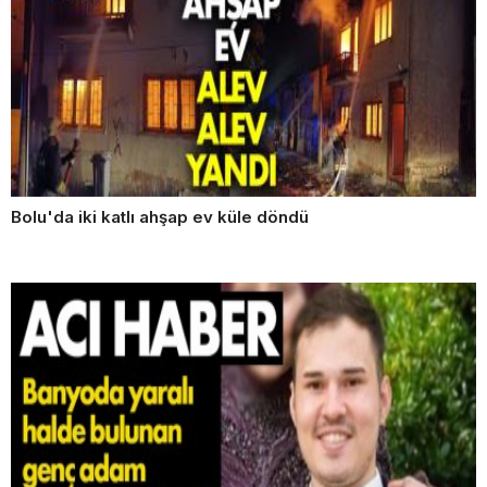
Bolu'da iki katlı ahşap ev küle döndü