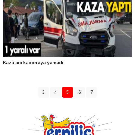
Kaza anı kameraya yansıdı
3
4
5
6
7