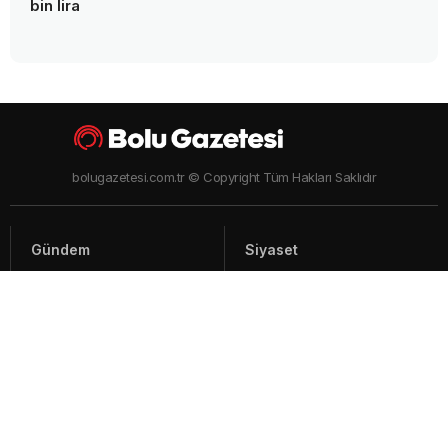
bin lira
bolugazetesi.com.tr © Copyright Tüm Hakları Saklıdır
Gündem
Siyaset
Asayiş
Spor
Yaşam
Video Haberler
Foto Galeriler
Künye - İletişim
Arşiv