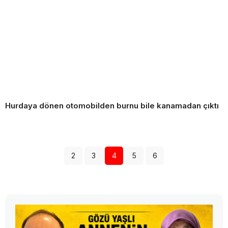
Hurdaya dönen otomobilden burnu bile kanamadan çıktı
2
3
4
5
6