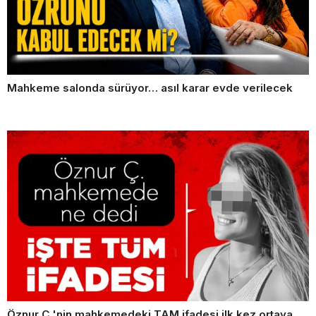
Mahkeme salonda sürüyor… asıl karar evde verilecek
Öznur Ç.'nin mahkemedeki TAM ifadesi ilk kez ortaya