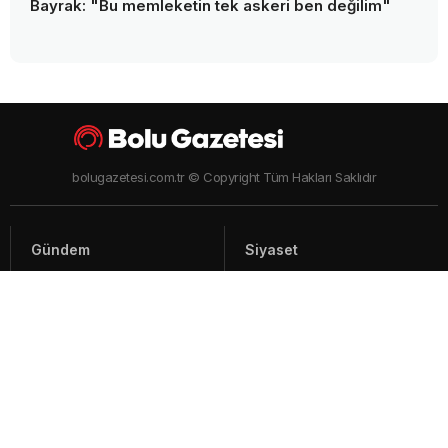
Bayrak: "Bu memleketin tek askeri ben değilim"
bolugazetesi.com.tr © Copyright Tüm Hakları Saklıdır
Gündem
Siyaset
Asayiş
Spor
Yaşam
Video Haberler
Foto Galeriler
Künye - İletişim
Arşiv