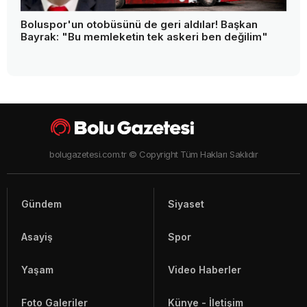
Boluspor'un otobüsünü de geri aldılar! Başkan
Bayrak: "Bu memleketin tek askeri ben değilim"
bolugazetesi.com.tr © Copyright Tüm Hakları Saklıdır
Gündem
Siyaset
Asayiş
Spor
Yaşam
Video Haberler
Foto Galeriler
Künye - İletişim