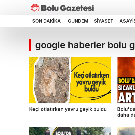
SON DAKIKA
GÜNDEM
SIYASET
ASAYI
google haberler bolu 
Keçi otlatırken yavru geyik buldu
Bolu'da
daha d