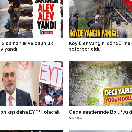
 2 samanlık ve odunluk
Köylüler yangını söndürmek
ev yandı
seferber oldu
yon kişi daha EYT'li olacak
Gece saatlerinde Bolu'yu d
vurdu