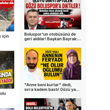
Boluspor'un otobüsünü de
 için
geri aldılar! Başkan Bayrak:
"Bu memleketin tek askeri
ben değilim"
"Anne beni kurtar" dedi,
sırra kadem bastı! Gözü yaşlı
olu
anne oğlundan 13 gündür
haber alamıyor