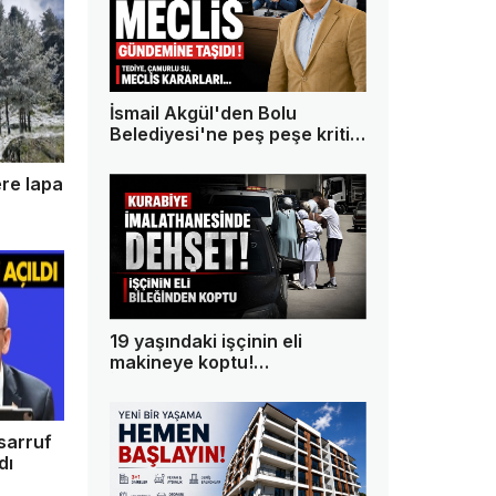
İsmail Akgül'den Bolu
Belediyesi'ne peş peşe kritik
sorular!
re lapa
19 yaşındaki işçinin eli
makineye koptu!
İmalathanede dehşet
yaşandı
sarruf
dı