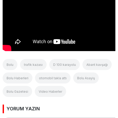
Bolu
trafik kazası
D 100 karayolu
Abant kavşağı
Bolu Haberleri
otomobil takla attı
Bolu Asayiş
Bolu Gazetesi
Video Haberler
YORUM YAZIN