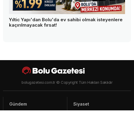
Yıltic Yapı'dan Bolu'da ev sahibi olmak isteyenlere
kaçırılmayacak fırsat!
bolugazetesi.com.tr © Copyright Tüm Hakları Saklıdır
Gündem
Siyaset
Asayiş
Spor
Yaşam
Video Haberler