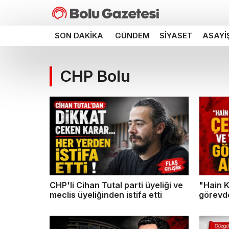
SON DAKIKA
GÜNDEM
SIYASET
ASAYI
CHP Bolu
CHP'li Cihan Tutal parti üyeliği ve
"Hain K
meclis üyeliğinden istifa etti
görevde