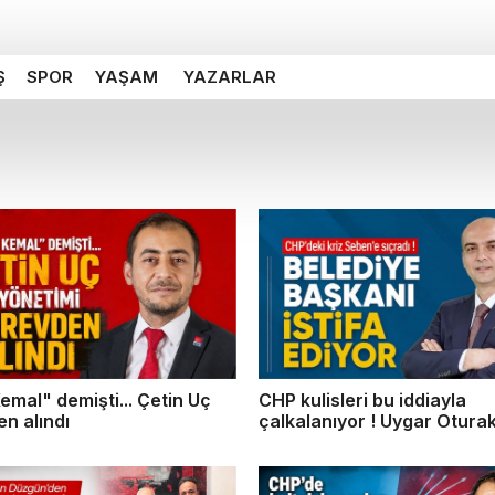
Ş
SPOR
YAŞAM
YAZARLAR
emal" demişti... Çetin Uç
CHP kulisleri bu iddiayla
n alındı
çalkalanıyor ! Uygar Otura
istifa ediyor