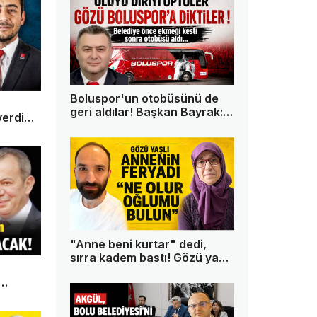
Boluspor'un otobüsünü de
geri aldılar! Başkan Bayrak:
erdi
"Bu memleketin tek askeri
ben değilim"
"Anne beni kurtar" dedi,
sırra kadem bastı! Gözü yaşlı
anne oğlundan 13 gündür
haber alamıyor
na