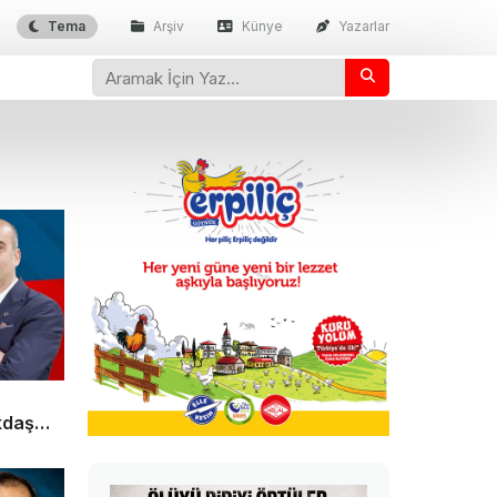
Tema
Arşiv
Künye
Yazarlar
kdaş