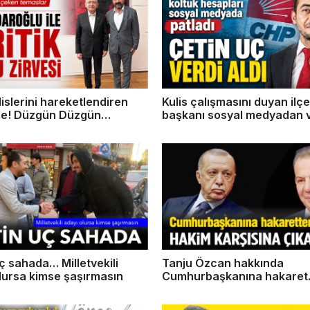
islerini hareketlendiren
Kulis çalışmasını duyan ilçe
e! Düzgün Düzgün
başkanı sosyal medyadan v
'da
aldı
ç sahada… Milletvekili
Tanju Özcan hakkında
lursa kimse şaşırmasın
Cumhurbaşkanına hakaret
suçlamasıyla hakim karşısı
çıkacak