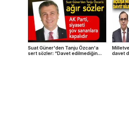
Suat Güner'den Tanju Özcan'a
Milletve
sert sözler: “Davet edilmediğin
davet d
düğüne ‘gelmem' demeye benzer”