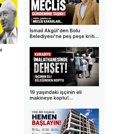
İsmail Akgül'den Bolu
Belediyesi'ne peş peşe kritik
sorular!
i
19 yaşındaki işçinin eli
makineye koptu!
İmalathanede dehşet
yaşandı