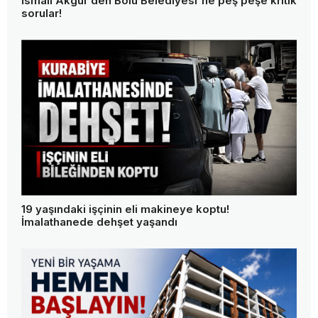
İsmail Akgül'den Bolu Belediyesi'ne peş peşe kritik
sorular!
19 yaşındaki işçinin eli makineye koptu!
İmalathanede dehşet yaşandı