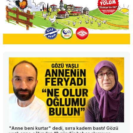
"Anne beni kurtar" dedi, sırra kadem bastı! Gözü