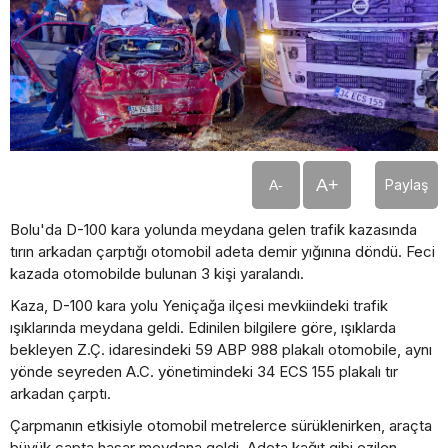
A+
Paylaş
A-
Bolu'da D-100 kara yolunda meydana gelen trafik kazasında
tırın arkadan çarptığı otomobil adeta demir yığınına döndü. Feci
kazada otomobilde bulunan 3 kişi yaralandı.
Kaza, D-100 kara yolu Yeniçağa ilçesi mevkiindeki trafik
ışıklarında meydana geldi. Edinilen bilgilere göre, ışıklarda
bekleyen Z.Ç. idaresindeki 59 ABP 988 plakalı otomobile, aynı
yönde seyreden A.C. yönetimindeki 34 ECS 155 plakalı tır
arkadan çarptı.
Çarpmanın etkisiyle otomobil metrelerce sürüklenirken, araçta
büyük çapta hasar meydana geldi. Adeta kağıt gibi ezilen