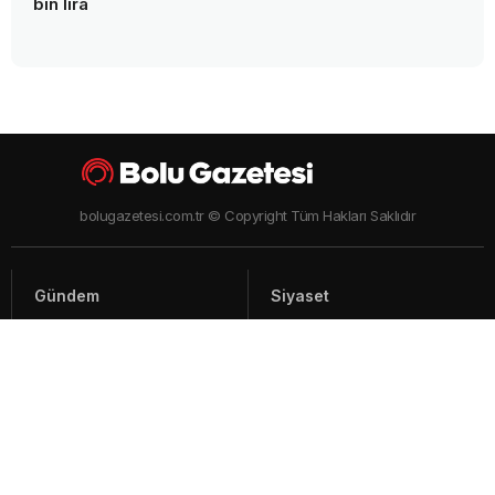
bin lira
bolugazetesi.com.tr © Copyright Tüm Hakları Saklıdır
Gündem
Siyaset
Asayiş
Spor
Yaşam
Video Haberler
Foto Galeriler
Künye - İletişim