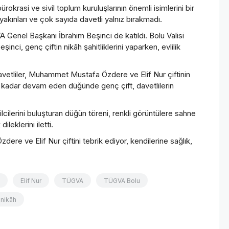
okrasi ve sivil toplum kuruluşlarının önemli isimlerini bir
 yakınları ve çok sayıda davetli yalnız bırakmadı.
 Genel Başkanı İbrahim Beşinci de katıldı. Bolu Valisi
ci, genç çiftin nikâh şahitliklerini yaparken, evlilik
etliler, Muhammet Mustafa Özdere ve Elif Nur çiftinin
e kadar devam eden düğünde genç çift, davetlilerin
ilcilerini buluşturan düğün töreni, renkli görüntülere sahne
leklerini iletti.
e ve Elif Nur çiftini tebrik ediyor, kendilerine sağlık,
Elif Nur
TÜGVA
TÜGVA Bolu
nikâh