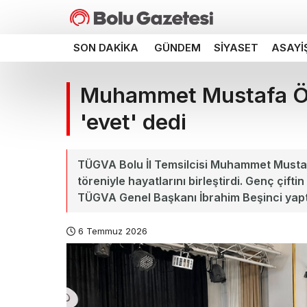
SON DAKIKA
GÜNDEM
SIYASET
ASAYI
Muhammet Mustafa Özd
'evet' dedi
TÜGVA Bolu İl Temsilcisi Muhammet Mustaf
töreniyle hayatlarını birleştirdi. Genç çiftin
TÜGVA Genel Başkanı İbrahim Beşinci yapt
6 Temmuz 2026