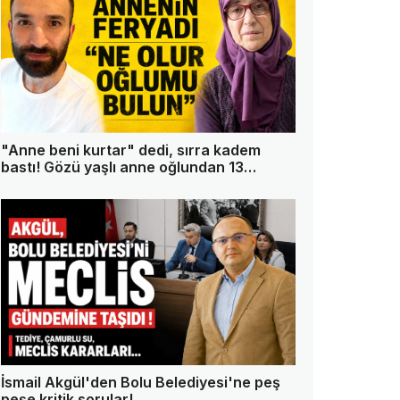
"Anne beni kurtar" dedi, sırra kadem
bastı! Gözü yaşlı anne oğlundan 13
gündür haber alamıyor
İsmail Akgül'den Bolu Belediyesi'ne peş
peşe kritik sorular!