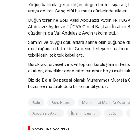
Yoğun katılımla gerçekleşen düğün töreni, siyaset, bür
araya getirdi. Genç çifti bu mutlu günlerinde aileleri,
Düğün törenine Bolu Valisi Abdulaziz Aydın ile TÜGVA
Abdulaziz Aydın ve TÜGVA Genel Başkanı İbrahim Beşin
cüzdanını da Vali Abdulaziz Aydın takdim etti.
Samimi ve duygu dolu anlara sahne olan düğünde dav
mutluluğuna ortak oldu. Gecenin ilerleyen saatlerin
tebriklerini tek tek kabul etti.
Bürokrasi, siyaset ve sivil toplum kuruluşlarının tems
olurken, davetliler genç çifte bir ömür boyu mutluluk di
Biz de
Bolu Gazetesi
olarak Muhammet Mustafa Özder
huzur ve mutluluk dolu bir ömür diliyoruz.
Bolu
Bolu Haber
Muhammet Mustafa Özdere
Abdulaziz Aydın
İbrahim Beşinci
düğün