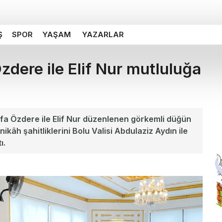
Ş
SPOR
YAŞAM
YAZARLAR
ere ile Elif Nur mutluluğa
a Özdere ile Elif Nur düzenlenen görkemli düğün
 nikâh şahitliklerini Bolu Valisi Abdulaziz Aydın ile
ı.