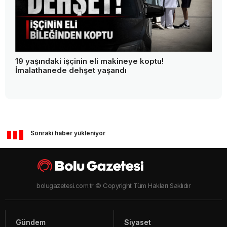
19 yaşındaki işçinin eli makineye koptu!
İmalathanede dehşet yaşandı
Sonraki haber yükleniyor
bolugazetesi.com.tr © Copyright Tüm Hakları Saklıdır
Gündem
Siyaset