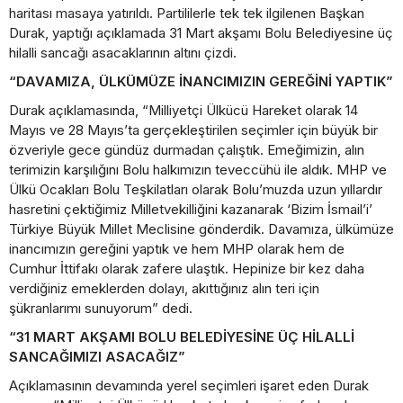
haritası masaya yatırıldı. Partililerle tek tek ilgilenen Başkan
Durak, yaptığı açıklamada 31 Mart akşamı Bolu Belediyesine üç
hilalli sancağı asacaklarının altını çizdi.
“DAVAMIZA, ÜLKÜMÜZE İNANCIMIZIN GEREĞİNİ YAPTIK”
Durak açıklamasında, “Milliyetçi Ülkücü Hareket olarak 14
Mayıs ve 28 Mayıs’ta gerçekleştirilen seçimler için büyük bir
özveriyle gece gündüz durmadan çalıştık. Emeğimizin, alın
terimizin karşılığını Bolu halkımızın teveccühü ile aldık. MHP ve
Ülkü Ocakları Bolu Teşkilatları olarak Bolu’muzda uzun yıllardır
hasretini çektiğimiz Milletvekilliğini kazanarak ‘Bizim İsmail’i’
Türkiye Büyük Millet Meclisine gönderdik. Davamıza, ülkümüze
inancımızın gereğini yaptık ve hem MHP olarak hem de
Cumhur İttifakı olarak zafere ulaştık. Hepinize bir kez daha
verdiğiniz emeklerden dolayı, akıttığınız alın teri için
şükranlarımı sunuyorum” dedi.
“31 MART AKŞAMI BOLU BELEDİYESİNE ÜÇ HİLALLİ
SANCAĞIMIZI ASACAĞIZ”
Açıklamasının devamında yerel seçimleri işaret eden Durak