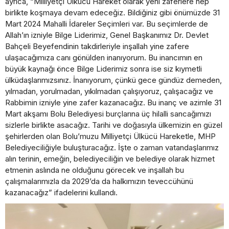
ayrıca, “Milliyetçi Ülkücü Hareket olarak yeni zaferlere hep
birlikte koşmaya devam edeceğiz. Bildiğiniz gibi önümüzde 31
Mart 2024 Mahalli İdareler Seçimleri var. Bu seçimlerde de
Allah’ın izniyle Bilge Liderimiz, Genel Başkanımız Dr. Devlet
Bahçeli Beyefendinin takdirleriyle inşallah yine zafere
ulaşacağımıza canı gönülden inanıyorum. Bu inancımın en
büyük kaynağı önce Bilge Liderimiz sonra ise siz kıymetli
ülküdaşlarımızsınız. İnanıyorum, çünkü gece gündüz demeden,
yılmadan, yorulmadan, yıkılmadan çalışıyoruz, çalışacağız ve
Rabbimin izniyle yine zafer kazanacağız. Bu inanç ve azimle 31
Mart akşamı Bolu Belediyesi burçlarına üç hilalli sancağımızı
sizlerle birlikte asacağız. Tarihi ve doğasıyla ülkemizin en güzel
şehirlerden olan Bolu’muzu Milliyetçi Ülkücü Hareketle, MHP
Belediyeciliğiyle buluşturacağız. İşte o zaman vatandaşlarımız
alın terinin, emeğin, belediyeciliğin ve belediye olarak hizmet
etmenin aslında ne olduğunu görecek ve inşallah bu
çalışmalarımızla da 2029’da da halkımızın teveccühünü
kazanacağız” ifadelerini kullandı.