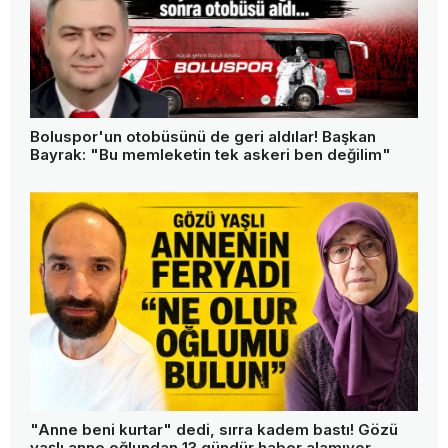
Boluspor'un otobüsünü de geri aldılar! Başkan
Bayrak: "Bu memleketin tek askeri ben değilim"
"Anne beni kurtar" dedi, sırra kadem bastı! Gözü
yaşlı anne oğlundan 13 gündür haber alamıyor