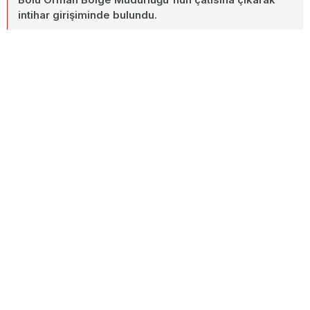
intihar girişiminde bulundu.
25 Haziran 2026
A+
Paylaş
A-
Bolu'da kaçak salep topladığı gerekçesiyle kesilen milyonluk
idari para cezasının ardından yaşanan olay kentte hareketli