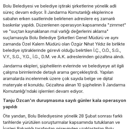
Bolu Belediyesi ve belediye iştiraki şirketlerine yönelik adli
süreç devam ediyor. İl Jandarma Komutanlığı ekiplerince
sabahın erken saatlerinde belirlenen adreslere eş zamanlı
baskınlar yapıldı. Düzenlenen operasyon kapsamında "zimmet"
ve "suçtan kaynaklanan mal varlığı değerlerini aklama"
suçlamasıyla Bolu Belediye Şirketleri Genel Müdürü ve aynı
zamanda Özel Kalem Müdürü olan Özgür Nihat Yıldız ile birlikte
belediye iştiraklerinde görevli olduğu belirtilen İ.Ç., O.Ö., S.G.,
V.Y., S.G., Y.G., İ.G., D.M. ve A.K. adreslerinden gözaltına alındı.
Jandarma ekipleri, şüphelilerin evlerinde ve belediyeye ait ilgili
çalışma birimlerinde detaylı arama gerçekleştirdi. Yapılan
aramalarda incelenmek üzere çok sayıda belge ve dijital
materyale el konuldu. Gözaltına alınan 10 şüphelinin İl Jandarma
Komutanlığı'ndaki işlemleri devam ediyor.
Tanju Özcan'ın duruşmasına sayılı günler kala operasyon
yapıldı
Öte yandan, Bolu Belediyesine yönelik 28 Şubat sonrası farklı
tarihlerde yürütülen soruşturmalar kapsamında tutuklanan ve
İçişleri Bakanlığı tarafından görevinden uzaklaştırılan Bolu