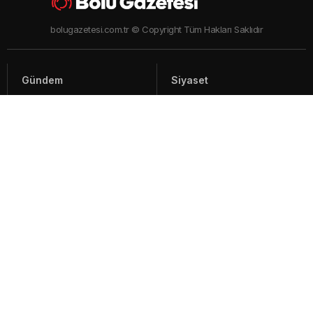
bolugazetesi.com.tr © Copyright Tüm Hakları Saklıdır
Gündem
Siyaset
Asayiş
Spor
Yaşam
Video Haberler
Foto Galeriler
Künye - İletişim
Arşiv
Bolu ile ilgili haberler ve güncel gelişmeler, sıcak son dakika gündem
haberleri Bolu'nun en çok takip edilen haber sitesi Bolu Gazetesi'nde
İçerik ve görseller "Telif Hakları Kanunu" ile korunmaktadır.