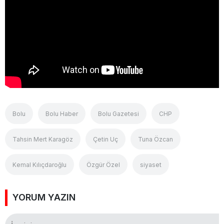
Bolu
Bolu Haber
Bolu Gazetesi
CHP
Tahsin Mert Karagöz
Çetin Uç
Tuna Özcan
Kemal Kılıçdaroğlu
Özgür Özel
siyaset
YORUM YAZIN