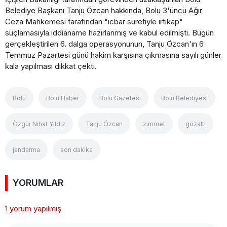
Belediye Başkanı Tanju Özcan hakkında, Bolu 3'üncü Ağır
Ceza Mahkemesi tarafından "icbar suretiyle irtikap"
suçlamasıyla iddianame hazırlanmış ve kabul edilmişti. Bugün
gerçekleştirilen 6. dalga operasyonunun, Tanju Özcan'ın 6
Temmuz Pazartesi günü hakim karşısına çıkmasına sayılı günler
kala yapılması dikkat çekti.
Bolu
Bolu Haber
Bolu Gazetesi
Bolu Belediyesi
Özgür Nihat Yıldız
Tanju Özcan
zimmet
gözaltı
jandarma
son dakika
YORUMLAR
1 yorum yapılmış