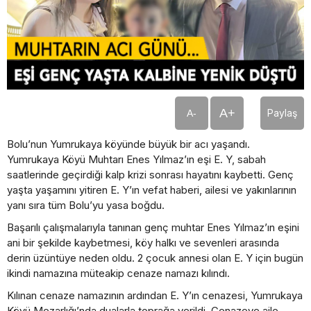
A+
Paylaş
A-
Bolu’nun Yumrukaya köyünde büyük bir acı yaşandı.
Yumrukaya Köyü Muhtarı Enes Yılmaz’ın eşi E. Y, sabah
saatlerinde geçirdiği kalp krizi sonrası hayatını kaybetti. Genç
yaşta yaşamını yitiren E. Y’ın vefat haberi, ailesi ve yakınlarının
yanı sıra tüm Bolu’yu yasa boğdu.
Başarılı çalışmalarıyla tanınan genç muhtar Enes Yılmaz’ın eşini
ani bir şekilde kaybetmesi, köy halkı ve sevenleri arasında
derin üzüntüye neden oldu. 2 çocuk annesi olan E. Y için bugün
ikindi namazına müteakip cenaze namazı kılındı.
Kılınan cenaze namazının ardından E. Y’ın cenazesi, Yumrukaya
Köyü Mezarlığı’nda dualarla toprağa verildi. Cenazeye aile