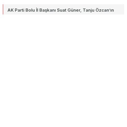
AK Parti Bolu İl Başkanı Suat Güner, Tanju Özcan’ın
Umre dönüşü AK Parti’ye geçeceği iddialarına
verdiği yanıtta kullandığı ifadelere sert sözlerle
karşılık verdi.
20 Aralık 2025
A+
Paylaş
A-