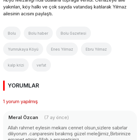
yakınları, köy halkı ve çok sayıda vatandaş katılarak Yılmaz
ailesinin acısını paylaştı.
Bolu
Bolu haber
Bolu Gazetesi
Yumrukaya Köyü
Enes Yılmaz
Ebru Yılmaz
kalp krizi
vefat
YORUMLAR
1 yorum yapılmış
Meral Özcan
(7 ay önce)
Allah rahmet eylesin mekanı cennet olsun,sizlere sabırlar
diliyorum .canparesini bırakmış güzel meleğimiz,Birbirinize
emanet etmiş,Allah a emanetsiniz ...