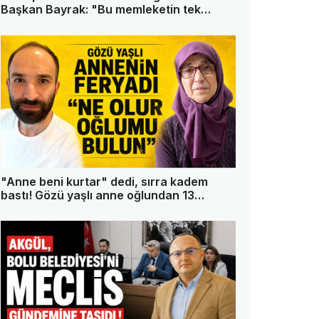
Başkan Bayrak: "Bu memleketin tek
askeri ben değilim"
"Anne beni kurtar" dedi, sırra kadem
bastı! Gözü yaşlı anne oğlundan 13
gündür haber alamıyor