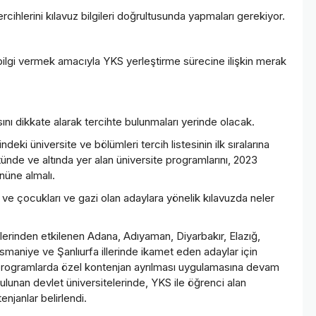
rcihlerini kılavuz bilgileri doğrultusunda yapmaları gerekiyor.
bilgi vermek amacıyla YKS yerleştirme sürecine ilişkin merak
sını dikkate alarak tercihte bulunmaları yerinde olacak.
indeki üniversite ve bölümleri tercih listesinin ilk sıralarına
tünde ve altında yer alan üniversite programlarını, 2023
nüne almalı.
ve çocukları ve gazi olan adaylara yönelik kılavuzda neler
mlerinden etkilenen Adana, Adıyaman, Diyarbakır, Elazığ,
maniye ve Şanlıurfa illerinde ikamet eden adaylar için
programlarda özel kontenjan ayrılması uygulamasına devam
lunan devlet üniversitelerinde, YKS ile öğrenci alan
njanlar belirlendi.