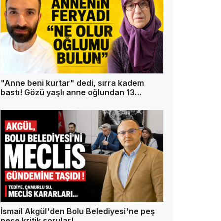
"Anne beni kurtar" dedi, sırra kadem
bastı! Gözü yaşlı anne oğlundan 13
gündür haber alamıyor
İsmail Akgül'den Bolu Belediyesi'ne peş
peşe kritik sorular!