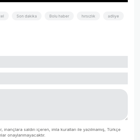
el
Son dakika
Bolu haber
hırsızlık
adliye
 inançlara saldırı içeren, imla kuralları ile yazılmamış, Türkçe
mlar onaylanmayacaktır.