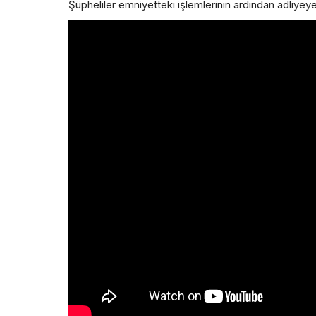
Şüpheliler emniyetteki işlemlerinin ardından adliyeye