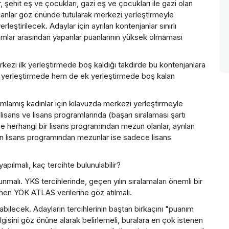
ehit eş ve çocukları, gazi eş ve çocukları ile gazi olan
janlar göz önünde tutularak merkezi yerleştirmeyle
rleştirilecek. Adaylar için ayrılan kontenjanlar sınırlı
amlar arasından yapanlar puanlarının yüksek olmaması
rkezi ilk yerleştirmede boş kaldığı takdirde bu kontenjanlara
k yerleştirmede hem de ek yerleştirmede boş kalan
tamamlamış kadınlar için kılavuzda merkezi yerleştirmeyle
lisans ve lisans programlarında (başarı sıralaması şartı
e herhangi bir lisans programından mezun olanlar, ayrılan
n lisans programından mezunlar ise sadece lisans
pılmalı, kaç tercihte bulunulabilir?
nmalı. YKS tercihlerinde, geçen yılın sıralamaları önemli bir
enen YÖK ATLAS verilerine göz atılmalı.
abilecek. Adayların tercihlerinin baştan birkaçını "puanım
gisini göz önüne alarak belirlemeli, buralara en çok istenen