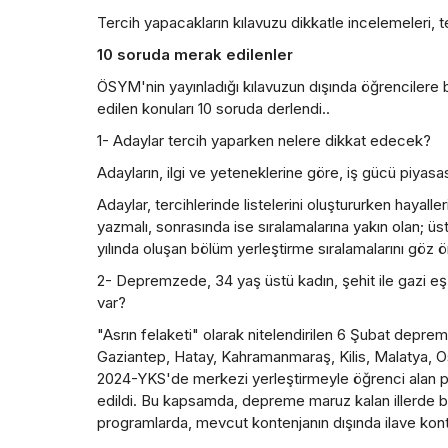
Tercih yapacakların kılavuzu dikkatle incelemeleri, te
10 soruda merak edilenler
ÖSYM'nin yayınladığı kılavuzun dışında öğrencilere 
edilen konuları 10 soruda derlendi..
1- Adaylar tercih yaparken nelere dikkat edecek?
Adayların, ilgi ve yeteneklerine göre, iş gücü piyasa
Adaylar, tercihlerinde listelerini oluştururken hayaller
yazmalı, sonrasında ise sıralamalarına yakın olan; üs
yılında oluşan bölüm yerleştirme sıralamalarını göz ö
2- Depremzede, 34 yaş üstü kadın, şehit ile gazi eş 
var?
"Asrın felaketi" olarak nitelendirilen 6 Şubat depre
Gaziantep, Hatay, Kahramanmaraş, Kilis, Malatya, Os
2024-YKS'de merkezi yerleştirmeyle öğrenci alan 
edildi. Bu kapsamda, depreme maruz kalan illerde bu
programlarda, mevcut kontenjanın dışında ilave konte