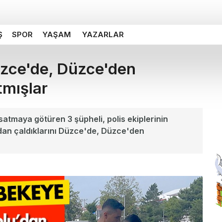
Ş
SPOR
YAŞAM
YAZARLAR
Düzce'de, Düzce'den
tmışlar
satmaya götüren 3 şüpheli, polis ekiplerinin
dan çaldıklarını Düzce'de, Düzce'den