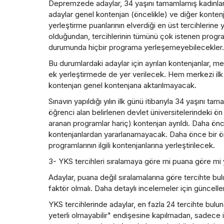
Depremzede adaylar, 34 yaşını tamamlamış kadınlar, ş
adaylar genel kontenjan (öncelikle) ve diğer konten
yerleştirme puanlarının elverdiği en üst tercihlerine ye
olduğundan, tercihlerinin tümünü çok istenen progr
durumunda hiçbir programa yerleşemeyebilecekler.
Bu durumlardaki adaylar için ayrılan kontenjanlar, me
ek yerleştirmede de yer verilecek. Hem merkezi il
kontenjan genel kontenjana aktarılmayacak.
Sınavın yapıldığı yılın ilk günü itibarıyla 34 yaşını 
öğrenci alan belirlenen devlet üniversitelerindeki ön 
aranan programlar hariç) kontenjan ayrıldı. Daha önc
kontenjanlardan yararlanamayacak. Daha önce bir ö
programlarının ilgili kontenjanlarına yerleştirilecek.
3- YKS tercihleri sıralamaya göre mi puana göre mi ya
Adaylar, puana değil sıralamalarına göre tercihte bulu
faktör olmalı. Daha detaylı incelemeler için güncell
YKS tercihlerinde adaylar, en fazla 24 tercihte bulun
yeterli olmayabilir" endişesine kapılmadan, sadece il