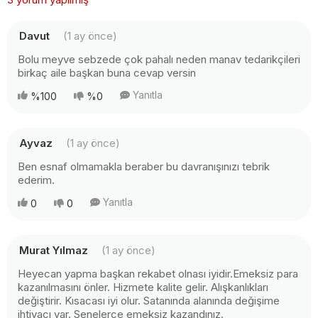
Davut
(1 ay önce)
Bolu meyve sebzede çok pahalı neden manav tedarikçileri
birkaç aile başkan buna cevap versin
Yanıtla
%100
%0
Ayvaz
(1 ay önce)
Ben esnaf olmamakla beraber bu davranışınızı tebrik
ederim.
Yanıtla
0
0
Murat Yılmaz
(1 ay önce)
Heyecan yapma başkan rekabet olnası iyidir.Emeksiz para
kazanılmasını önler. Hizmete kalite gelir. Alışkanlıkları
değiştirir. Kısacası iyi olur. Satanında alanında değişime
ihtiyacı var. Senelerce emeksiz kazandınız.