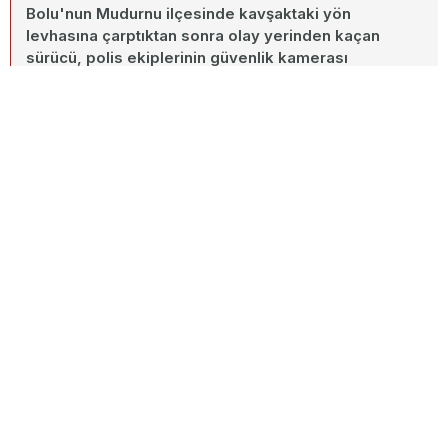
Bolu'nun Mudurnu ilçesinde kavşaktaki yön
levhasına çarptıktan sonra olay yerinden kaçan
sürücü, polis ekiplerinin güvenlik kamerası
incelemesiyle kısa sürede yakalandı. Yapılan
kontrolde sürücünün 1.95 promil alkollü olduğu
belirlendi.
27 Haziran 2026