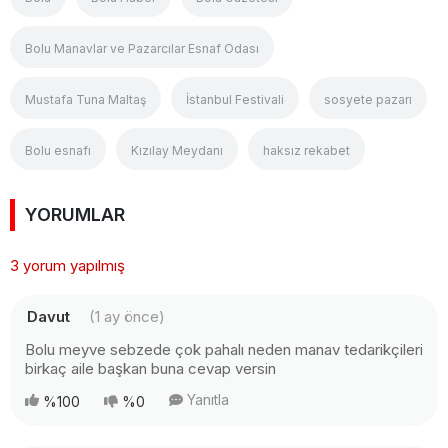
Bolu Manavlar ve Pazarcılar Esnaf Odası
Mustafa Tuna Maltaş
İstanbul Festivali
sosyete pazarı
Bolu esnafı
Kızılay Meydanı
haksız rekabet
YORUMLAR
3 yorum yapılmış
Davut
(1 ay önce)
Bolu meyve sebzede çok pahalı neden manav tedarikçileri
birkaç aile başkan buna cevap versin
Yanıtla
%100
%0