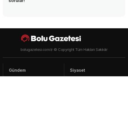
sorular!
bolugazetesi.com.tr © Copyright Tüm Hakları Saklıdır
Gündem
Siyaset
Asayiş
Spor
Yaşam
Video Haberler
Foto Galeriler
Künye - İletişim
Arşiv