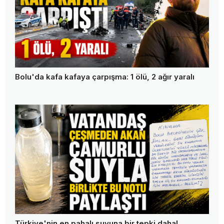
Bolu'da kafa kafaya çarpışma: 1 ölü, 2 ağır yaralı
Türkiye'nin en pahalı suyuna bir tepki daha!