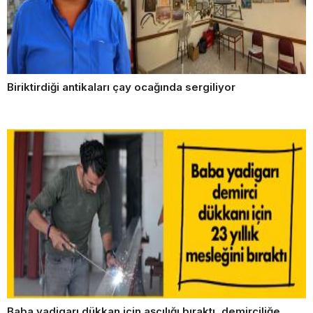
Biriktirdiği antikaları çay ocağında sergiliyor
Baba yadigarı dükkan için aşçılığı bıraktı, demirciliğe