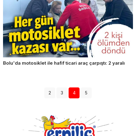
Bolu'da motosiklet ile hafif ticari araç çarpıştı: 2 yaralı
2
3
4
5