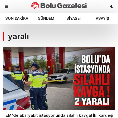
SON DAKIKA
GÜNDEM
SIYASET
ASAYIŞ
yaralı
TEM'de akaryakıt istasyonunda silahlı kavga! İki kardeşi