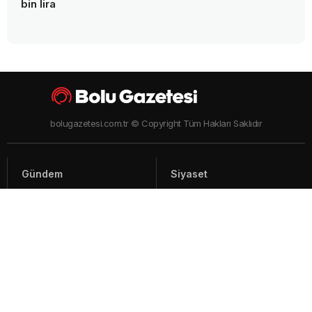
bin lira
bolugazetesi.com.tr © Copyright Tüm Hakları Saklıdır
Gündem
Siyaset
Asayiş
Spor
Yaşam
Video Haberler
Foto Galeriler
Künye - İletişim
Arşiv