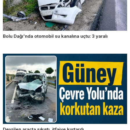
Bolu Dağı'nda otomobil su kanalına uçtu: 3 yaralı
Devrilen araçta sıkıştı, itfaiye kurtardı