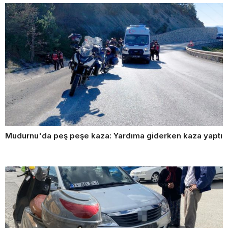
Mudurnu'da peş peşe kaza: Yardıma giderken kaza yaptı