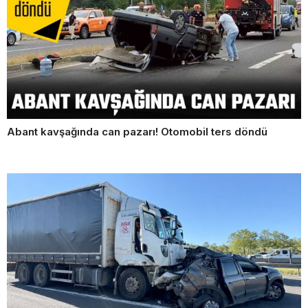
Abant kavşağında can pazarı! Otomobil ters döndü