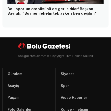
Boluspor'un otobüsünü de geri aldılar! Başkan
Bayrak: "Bu memleketin tek askeri ben değilim"
bolugazetesi.com.tr © Copyright Tüm Hakları Saklıdır
Gündem
Siyaset
Asayiş
Spor
Yaşam
Video Haberler
Foto Galeriler
Künye - İletişim