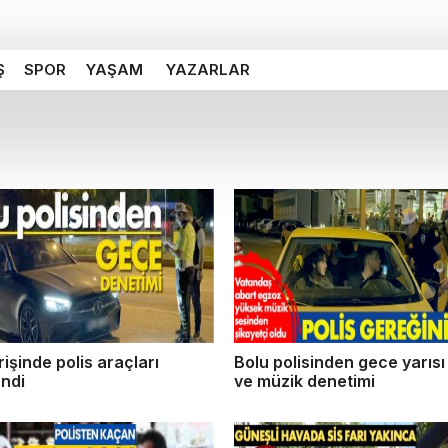
Ş
SPOR
YAŞAM
YAZARLAR
rişinde polis araçları
Bolu polisinden gece yarıs
endi
ve müzik denetimi