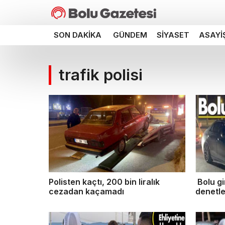
SON DAKIKA
GÜNDEM
SIYASET
ASAYI
trafik polisi
Polisten kaçtı, 200 bin liralık
Bolu gi
cezadan kaçamadı
denetl