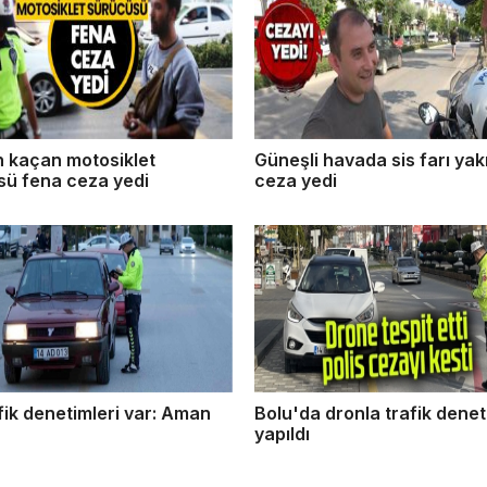
n kaçan motosiklet
Güneşli havada sis farı ya
sü fena ceza yedi
ceza yedi
fik denetimleri var: Aman
Bolu'da dronla trafik denet
yapıldı