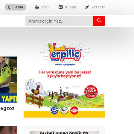
Tema
Arşiv
Künye
Yazarlar
ı egzoz