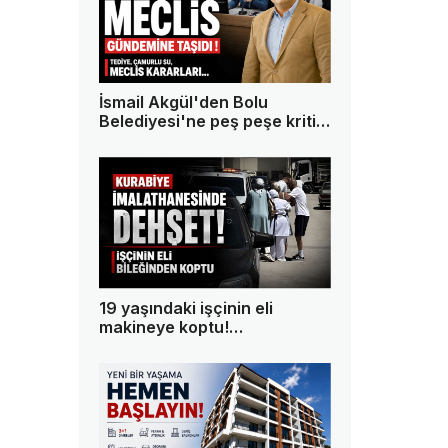
İsmail Akgül'den Bolu
Belediyesi'ne peş peşe kritik
sorular!
19 yaşındaki işçinin eli
makineye koptu!
İmalathanede dehşet
yaşandı