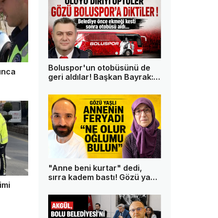
Boluspor'un otobüsünü de
kınca
geri aldılar! Başkan Bayrak:
"Bu memleketin tek askeri
ben değilim"
"Anne beni kurtar" dedi,
sırra kadem bastı! Gözü yaşlı
imi
anne oğlundan 13 gündür
haber alamıyor