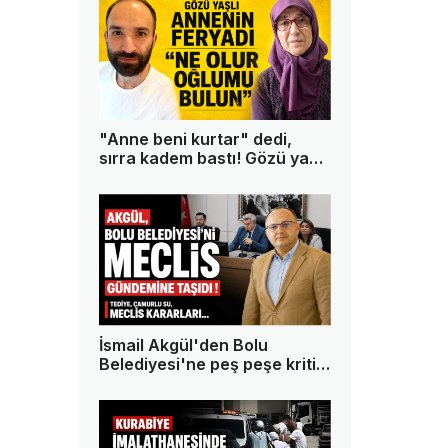
"Anne beni kurtar" dedi,
sırra kadem bastı! Gözü yaşlı
anne oğlundan 13 gündür
haber alamıyor
İsmail Akgül'den Bolu
Belediyesi'ne peş peşe kritik
sorular!