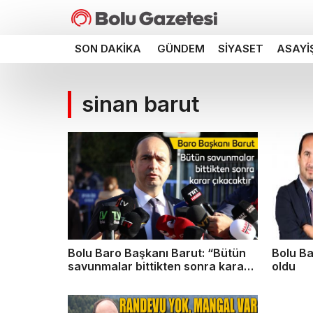
SON DAKIKA
GÜNDEM
SIYASET
ASAYI
sinan barut
Bolu Baro Başkanı Barut: “Bütün
Bolu Ba
savunmalar bittikten sonra karar
oldu
çıkacaktır”