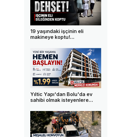
19 yaşındaki işçinin eli
makineye koptu!
İmalathanede dehşet
yaşandı
Yıltic Yapı'dan Bolu'da ev
sahibi olmak isteyenlere
kaçırılmayacak fırsat!