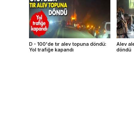
D - 100'de tır alev topuna döndü:
Alev al
Yol trafiğe kapandı
döndü