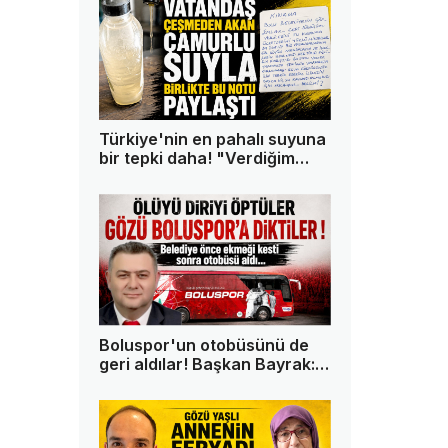
Türkiye'nin en pahalı suyuna
bir tepki daha! "Verdiğim
paranın karşılığını istiyorum"
Boluspor'un otobüsünü de
geri aldılar! Başkan Bayrak:
"Bu memleketin tek askeri
ben değilim"