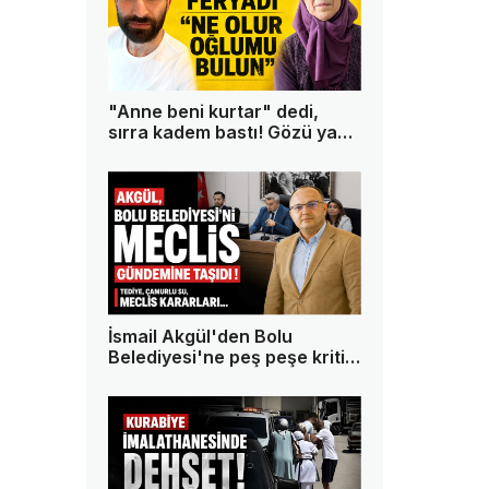
"Anne beni kurtar" dedi,
sırra kadem bastı! Gözü yaşlı
anne oğlundan 13 gündür
haber alamıyor
İsmail Akgül'den Bolu
Belediyesi'ne peş peşe kritik
sorular!