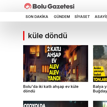
SON DAKIKA
GÜNDEM
SIYASET
ASAYI
küle döndü
Bolu'da iki katlı ahşap ev küle
Balya y
döndü
Buğday 