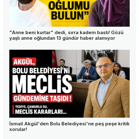
Boluspor'un otobüsünü de geri aldılar! Başkan
Bayrak: "Bu memleketin tek askeri ben değilim"