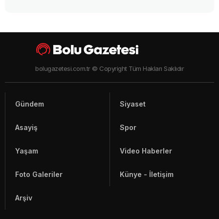
"Anne beni kurtar" dedi, sırra kadem bastı! Gözü
yaşlı anne oğlundan 13 gündür haber alamıyor
İsmail Akgül'den Bolu Belediyesi'ne peş peşe kritik
sorular!