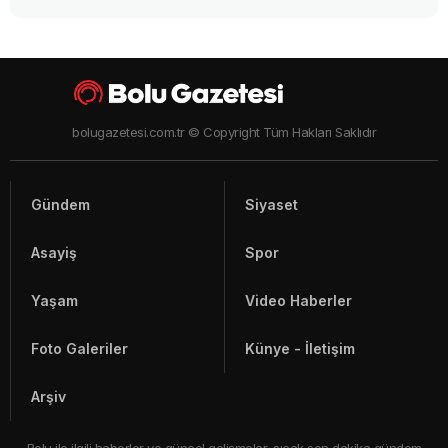
bolugazetesi.com.tr © Copyright Tüm Hakları Saklıdır
Gündem
Siyaset
Asayiş
Spor
Yaşam
Video Haberler
Foto Galeriler
Künye - İletişim
Arşiv
Bolu ile ilgili haberler ve güncel gelişmeler, sıcak son dakika gündem