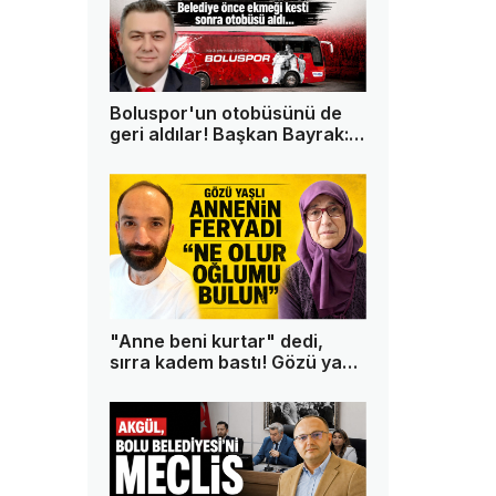
Boluspor'un otobüsünü de
geri aldılar! Başkan Bayrak:
"Bu memleketin tek askeri
ben değilim"
"Anne beni kurtar" dedi,
sırra kadem bastı! Gözü yaşlı
anne oğlundan 13 gündür
haber alamıyor