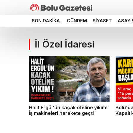
SON DAKIKA
GÜNDEM
SIYASET
ASAYI
İl Özel İdaresi
Halit Ergül'ün kaçak oteline yıkım!
Bolu'd
İş makineleri harekete geçti
Kapalı 