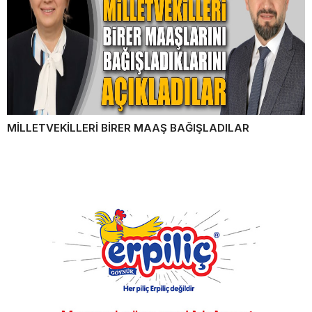
MİLLETVEKİLLERİ BİRER MAAŞ BAĞIŞLADILAR