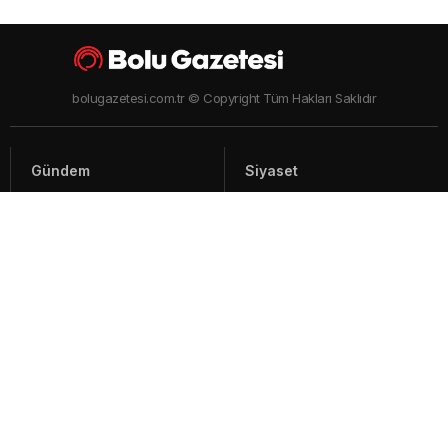
bolugazetesi.com.tr © Copyright Tüm Hakları Saklıdır
Gündem
Siyaset
Asayiş
Spor
Yaşam
Video Haberler
Foto Galeriler
Künye - İletişim
Arşiv
Bolu ile ilgili haberler ve güncel gelişmeler, sıcak son dakika gündem
haberleri Bolu'nun en çok takip edilen haber sitesi Bolu Gazetesi'nde