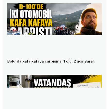
Bolu TSO'da seçim heyecanı başladı! 4 bin 645 üye
sandık başına gidiyor
Bolu Platformu proje mi üretiyor, protokol mü
geziyor?