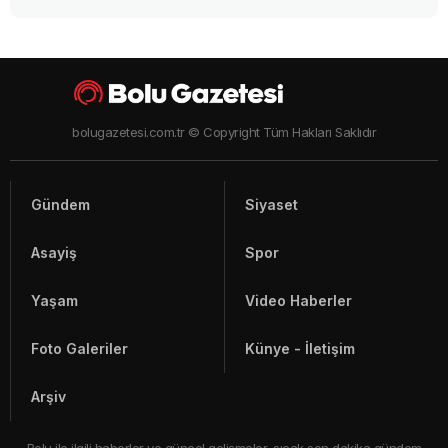
Türkiye'nin en pahalı suyuna bir tepki daha!
"Verdiğim paranın karşılığını istiyorum"
Boluspor'un otobüsünü de geri aldılar! Başkan
Bayrak: "Bu memleketin tek askeri ben değilim"