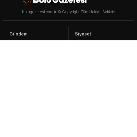
bolugazetesi.com.tr © Copyright Tüm Hakları Saklıdır
Gündem
Siyaset
Asayiş
Spor
Yaşam
Video Haberler
Foto Galeriler
Künye - İletişim
Arşiv
Bolu ile ilgili haberler ve güncel gelişmeler, sıcak son dakika gündem
haberleri Bolu'nun en çok takip edilen haber sitesi Bolu Gazetesi'nde
İçerik ve görseller "Telif Hakları Kanunu" ile korunmaktadır.