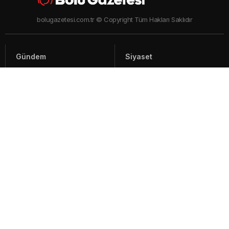
bolugazetesi.com.tr © Copyright Tüm Hakları Saklıdır
Gündem
Siyaset
Asayiş
Spor
Yaşam
Video Haberler
Foto Galeriler
Künye - İletişim
Arşiv
Bolu ile ilgili haberler ve güncel gelişmeler, sıcak son dakika gündem
haberleri Bolu'nun en çok takip edilen haber sitesi Bolu Gazetesi'nde
İçerik ve görseller "Telif Hakları Kanunu" ile korunmaktadır.