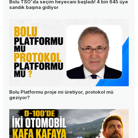
Ölümle oyun! Yasak süs havuzunu aquaparka
çevirdiler
Bolu TSO'da seçim heyecanı başladı! 4 bin 645 üye
sandık başına gidiyor