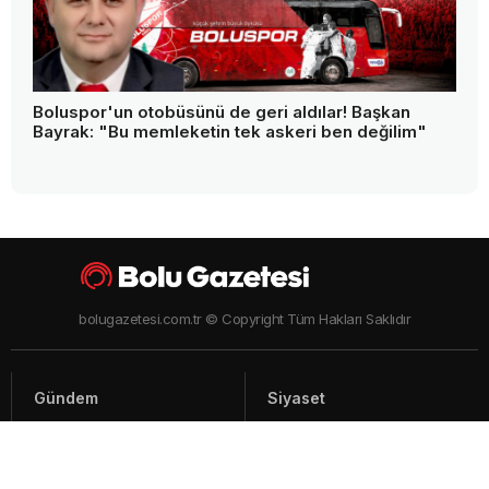
Boluspor'un otobüsünü de geri aldılar! Başkan
Bayrak: "Bu memleketin tek askeri ben değilim"
bolugazetesi.com.tr © Copyright Tüm Hakları Saklıdır
Gündem
Siyaset
Asayiş
Spor